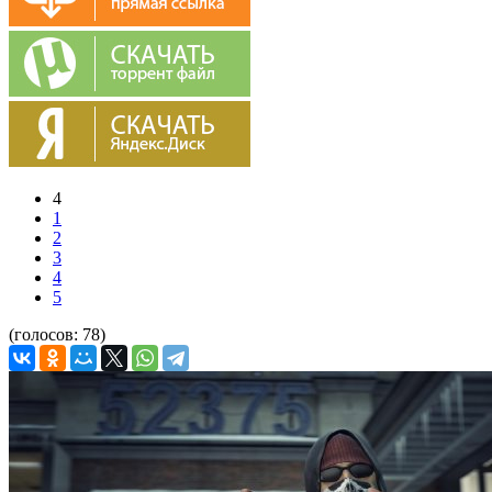
4
1
2
3
4
5
(голосов:
78
)