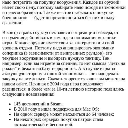
надо потратить на покупку вооружения. Каждое из оружий
имеет свою цену, поэтому выбирать надо исходя из экономики
и целесообразности. Также не стоит забывать о покупке
боеприпасов — будет неприятно остаться без них в пылу
сражения.
В контр страйк соурс успех зависит от реакции геймера, от
его умения действовать в команде и понимания механики
игры. Каждое оружие имеет свои характеристики и свой
уровень отдачи. Поэтому надо анализировать экономику
соперника (в зависимости от выигранных раундов), его
текущее вооружение и выбирать нужную тактику. Так,
например, если вы играете за спецназ, то нет смысла "лезть на
рожон" и бежать на базу террористов. А в случае игры за
атакующую сторону и плохой экономики — не надо делать
закупку на все деньги. Скачать торрент cs source вы можете на
нашем сайте. Начиная с 2004 года игра продолжает
развиваться, и более чем за 10-ти летнюю историю появились
следующие нововведения:
145 достижений в Steam;
В 2010 году вышла поддержка для Mac OS;
На одном сервере может находиться до 64 человек;
На некоторых серверах покупка патрон стала
автоматической и бесплатной.