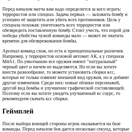
Перед началом матча вам надо определится за кого играть:
террористов или спецназ. Задача первых — заложить бомбу и
успешно её защитить или убить всех противников. Цель у
спецназа похожая: уничтожить всех террористов или
обезвредить поставленную бомбу. Стоит учесть, что порой для
победы убийства чужой команды мало — может не хватить
времени для обезвреживания бомбы.
Арсенал команд схож, но есть и принципиальные различия.
Например, у террористов основой автомат АК, а у спецназа
M4A1. По умолчанию все оружия имеют "натуральный"
черный цвет и ничем не выделяются. Но если вы хотите
внести разнообразие, то можете установить сборки ксс,
которые не только изменят внешний вид оружия, но и добавят
другие изменения. Среди них: новые облики персонажей,
другой вид бомбы и улучшение графической составляющей.
Поэтому если вы хотите увидеть улучшенный кс соурс, то
рекомендуем скачать ксс сборки.
Геймплей
После выбора воющей стороны игрок оказывается на базе
команды. Перед началом боя дается несколько секунд, которые