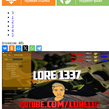
3
1
2
3
4
5
(голосов:
48
)