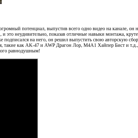
о огромный потенциал, выпустив всего одно видео на канале, он 
, и это неудивительно, показав отличные навыки монтажа, кру
же подписался на него, он решил выпустить свою авторскую сборк
 такие как AK-47 и AWP Драгон Лор, M4A1 Хайпер Бист и т.д., 
 кого равнодушным!